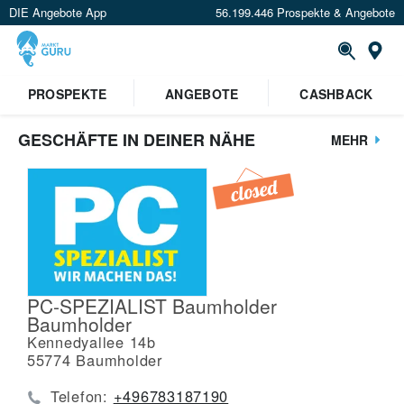
DIE Angebote App
56.199.446 Prospekte & Angebote
St
PROSPEKTE
ANGEBOTE
CASHBACK
GESCHÄFTE IN DEINER NÄHE
MEHR
PC-SPEZIALIST Baumholder
Baumholder
Kennedyallee 14b
55774
Baumholder
Telefon:
+496783187190