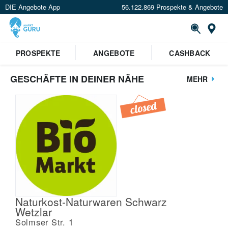
DIE Angebote App
56.122.869 Prospekte & Angebote
St
PROSPEKTE
ANGEBOTE
CASHBACK
GESCHÄFTE IN DEINER NÄHE
MEHR
Naturkost-Naturwaren Schwarz
Wetzlar
Solmser Str. 1