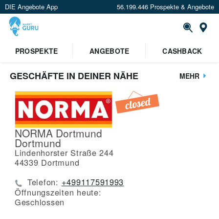
DIE Angebote App
56.199.446 Prospekte & Angebote
St
PROSPEKTE
ANGEBOTE
CASHBACK
GESCHÄFTE IN DEINER NÄHE
MEHR
NORMA Dortmund
Dortmund
Lindenhorster Straße 244
44339
Dortmund
Telefon:
+499117591993
Öffnungszeiten heute:
Geschlossen