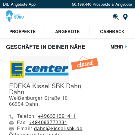
DIE Angebote App
56.199.446 Prospekte & Angebote
St
PROSPEKTE
ANGEBOTE
CASHBACK
GESCHÄFTE IN DEINER NÄHE
MEHR
EDEKA Kissel SBK Dahn
Dahn
Weißenburger Straße 16
66994
Dahn
Telefon:
+496391921411
Fax:
+494063772231
Email:
dahn@kissel-sbk.de
Öffnungszeiten heute: