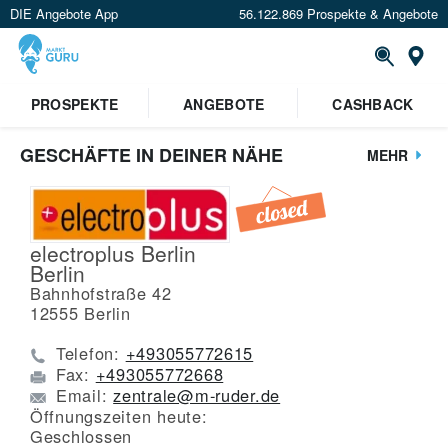
DIE Angebote App
56.122.869 Prospekte & Angebote
St
PROSPEKTE
ANGEBOTE
CASHBACK
GESCHÄFTE IN DEINER NÄHE
MEHR
electroplus Berlin
Berlin
Bahnhofstraße 42
12555
Berlin
Telefon:
+493055772615
Fax:
+493055772668
Email:
zentrale@m-ruder.de
Öffnungszeiten heute:
Geschlossen