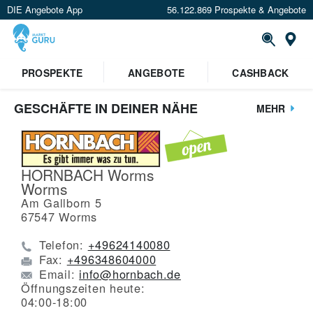
DIE Angebote App
56.122.869 Prospekte & Angebote
St
PROSPEKTE
ANGEBOTE
CASHBACK
GESCHÄFTE IN DEINER NÄHE
MEHR
HORNBACH Worms
Worms
Am Gallborn 5
67547
Worms
Telefon:
+49624140080
Fax:
+496348604000
Email:
info@hornbach.de
Öffnungszeiten heute:
04:00-18:00