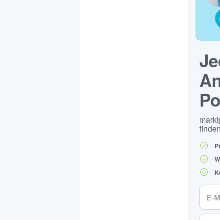
Je
An
Po
markt
finden
P
W
K