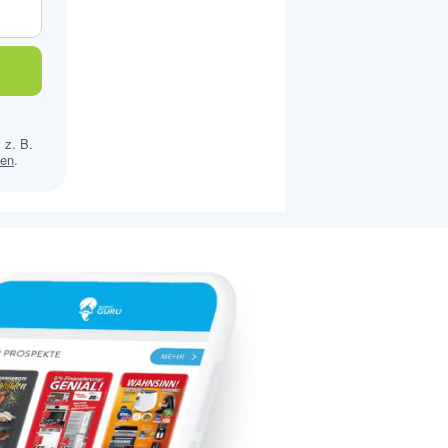
 z. B.
sen
.