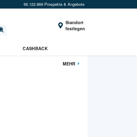
56.122.869 Prospekte & Angebote
Standort
festlegen
CASHBACK
MEHR