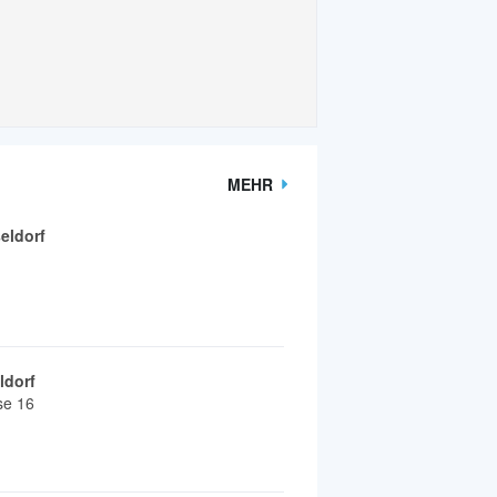
MEHR
eldorf
ldorf
sse 16