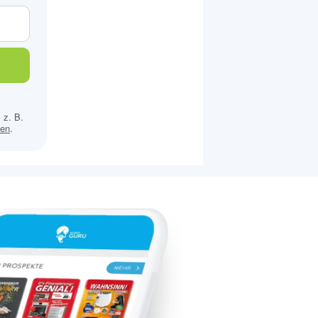
 z. B.
sen
.