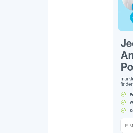
Je
An
Po
markt
finden
P
W
K