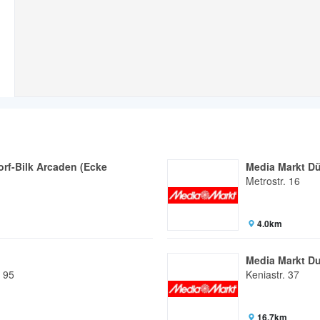
rf-Bilk Arcaden (Ecke
Media Markt Dü
Metrostr. 16
4.0km
Media Markt D
 95
Keniastr. 37
16.7km