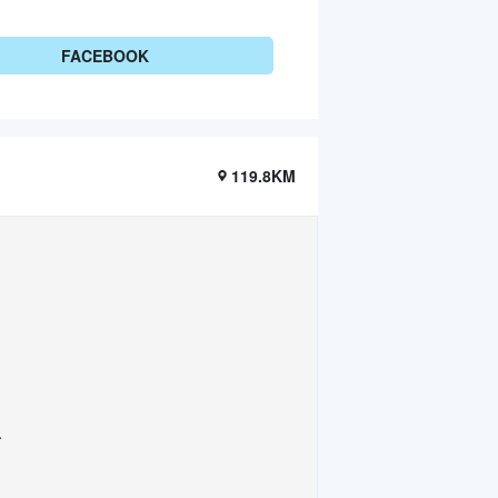
FACEBOOK
119.8KM
.