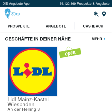
DIE Angebote App
56.122.869 Prospekte & Angebote
St
PROSPEKTE
ANGEBOTE
CASHBACK
GESCHÄFTE IN DEINER NÄHE
MEHR
Lidl Mainz-Kastel
Wiesbaden
An der Helling 3