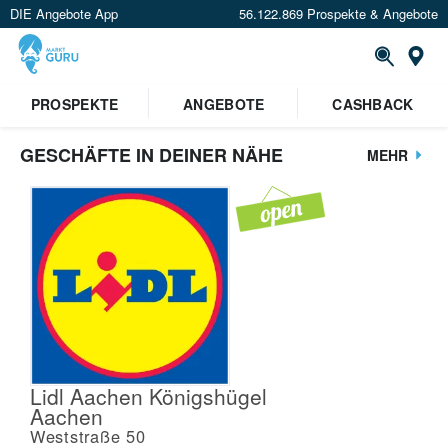
DIE Angebote App
56.122.869 Prospekte & Angebote
St
PROSPEKTE
ANGEBOTE
CASHBACK
GESCHÄFTE IN DEINER NÄHE
MEHR
Lidl Aachen Königshügel
Aachen
Weststraße 50