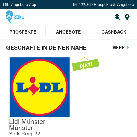
DIE Angebote App
56.122.869 Prospekte & Angebote
St
PROSPEKTE
ANGEBOTE
CASHBACK
GESCHÄFTE IN DEINER NÄHE
MEHR
Lidl Münster
Münster
York-Ring 22