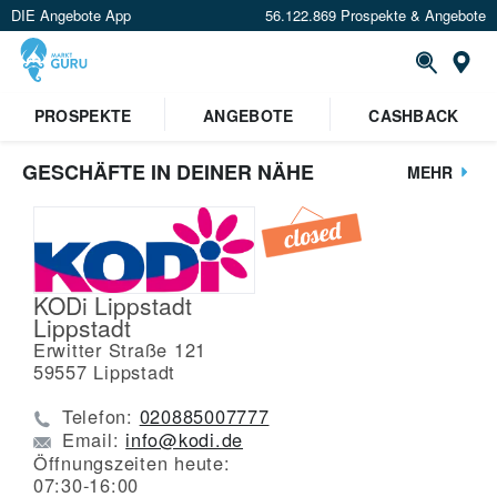
DIE Angebote App
56.122.869 Prospekte & Angebote
St
PROSPEKTE
ANGEBOTE
CASHBACK
GESCHÄFTE IN DEINER NÄHE
MEHR
KODi Lippstadt
Lippstadt
Erwitter Straße 121
59557
Lippstadt
Telefon:
020885007777
Email:
info@kodi.de
Öffnungszeiten heute:
07:30-16:00