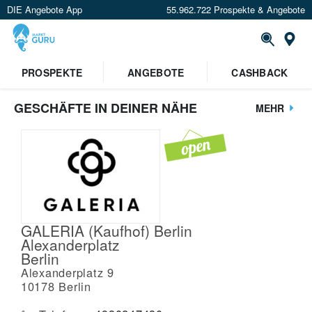
DIE Angebote App
55.962.722 Prospekte & Angebote
St
PROSPEKTE
ANGEBOTE
CASHBACK
GESCHÄFTE IN DEINER NÄHE
MEHR
GALERIA (Kaufhof) Berlin
Alexanderplatz
Berlin
Alexanderplatz 9
10178
Berlin