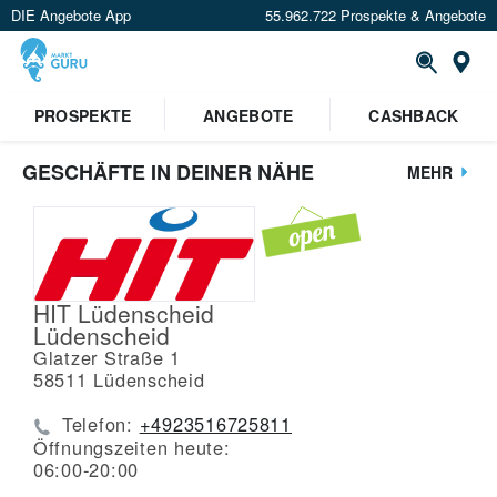
DIE Angebote App
55.962.722 Prospekte & Angebote
St
PROSPEKTE
ANGEBOTE
CASHBACK
GESCHÄFTE IN DEINER NÄHE
MEHR
HIT Lüdenscheid
Lüdenscheid
Glatzer Straße 1
58511
Lüdenscheid
Telefon:
+4923516725811
Öffnungszeiten heute:
06:00-20:00