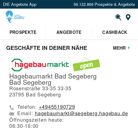
DIE Angebote App
56.122.869 Prospekte & Angebote
St
PROSPEKTE
ANGEBOTE
CASHBACK
GESCHÄFTE IN DEINER NÄHE
MEHR
Hagebaumarkt Bad Segeberg
Bad Segeberg
Rosenstraße 33-35 33-35
23795
Bad Segeberg
Telefon:
+49455190729
Email:
hagebaumarkt@segeberg.hagebau.de
Öffnungszeiten heute:
06:30-16:00