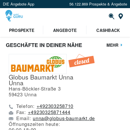
DIE Angebote App
56.122.869 Prospekte & Angebote
St
PROSPEKTE
ANGEBOTE
CASHBACK
GESCHÄFTE IN DEINER NÄHE
MEHR
Globus Baumarkt Unna
Unna
Hans-Böckler-Straße 3
59423
Unna
Telefon:
+492303258710
Fax:
+49230325871444
Email:
unna@globus-baumarkt.de
Öffnungszeiten heute:
06:00-18:00