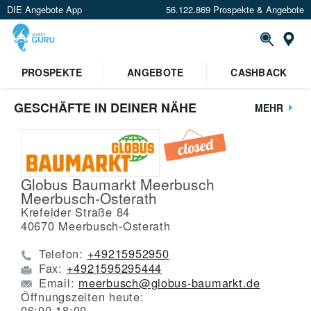
DIE Angebote App
56.122.869 Prospekte & Angebote
St
PROSPEKTE
ANGEBOTE
CASHBACK
GESCHÄFTE IN DEINER NÄHE
MEHR
Globus Baumarkt Meerbusch
Meerbusch-Osterath
Krefelder Straße 84
40670
Meerbusch-Osterath
Telefon:
+49215952950
Fax:
+4921595295444
Email:
meerbusch@globus-baumarkt.de
Öffnungszeiten heute:
06:00-18:00