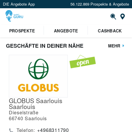
DIE Angebote App
56.122.869 Prospekte & Angebote
St
PROSPEKTE
ANGEBOTE
CASHBACK
GESCHÄFTE IN DEINER NÄHE
MEHR
GLOBUS Saarlouis
Saarlouis
Dieselstraße
66740
Saarlouis
Telefon:
+4968311790