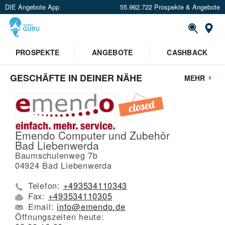
DIE Angebote App
55.962.722 Prospekte & Angebote
St
PROSPEKTE
ANGEBOTE
CASHBACK
GESCHÄFTE IN DEINER NÄHE
MEHR
Emendo Computer und Zubehör
Bad Liebenwerda
Baumschulenweg 7b
04924
Bad Liebenwerda
Telefon:
+493534110343
Fax:
+493534110305
Email:
info@emendo.de
Öffnungszeiten heute: