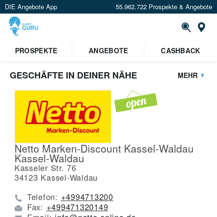
DIE Angebote App
55.962.722 Prospekte & Angebote
St
PROSPEKTE
ANGEBOTE
CASHBACK
GESCHÄFTE IN DEINER NÄHE
MEHR
Netto Marken-Discount Kassel-Waldau
Kassel-Waldau
Kasseler Str. 76
34123
Kassel-Waldau
Telefon:
+4994713200
Fax:
+499471320149
Email:
info@netto-online.de