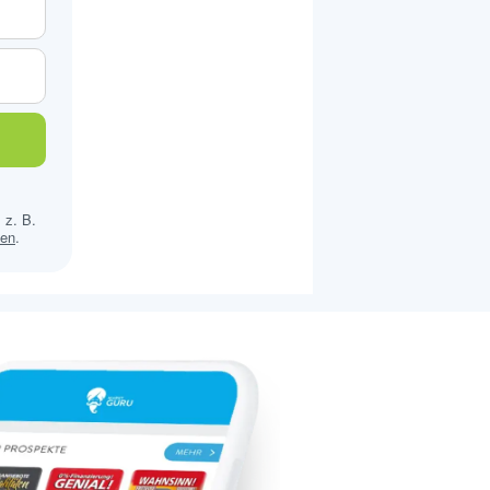
 z. B.
sen
.