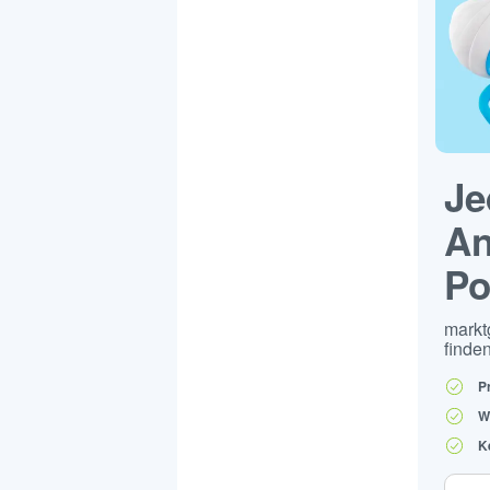
Je
An
Po
markt
finden
P
W
K