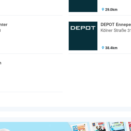
29.0km
nter
DEPOT Ennepe
3
Kölner Straße 3
38.4km
n