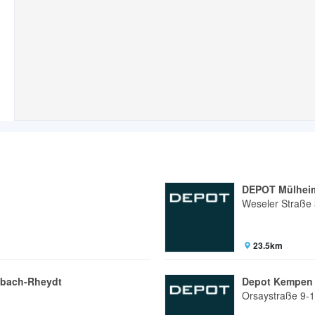
DEPOT Mülheim
Weseler Straße
23.5km
bach-Rheydt
Depot Kempen 
Orsaystraße 9-