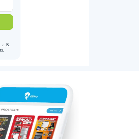
 z. B.
sen
.