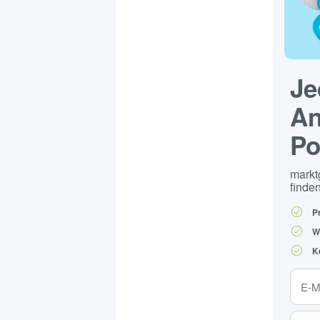
Je
An
Po
markt
finden
P
W
K