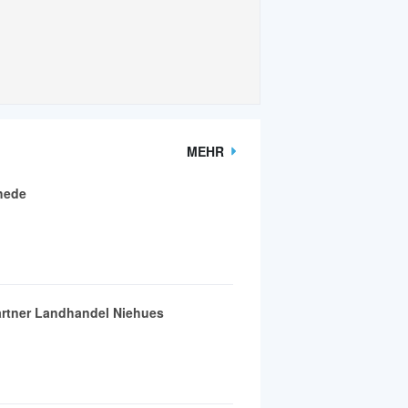
MEHR
hede
artner Landhandel Niehues