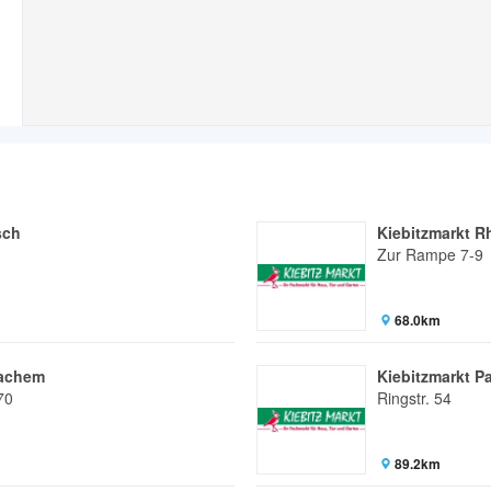
sch
Kiebitzmarkt R
Zur Rampe 7-9
68.0km
bachem
Kiebitzmarkt P
70
Ringstr. 54
89.2km