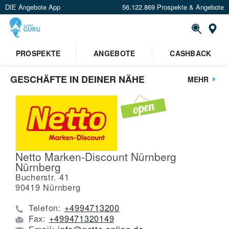
DIE Angebote App
56.122.869 Prospekte & Angebote
St
PROSPEKTE
ANGEBOTE
CASHBACK
GESCHÄFTE IN DEINER NÄHE
MEHR
Netto Marken-Discount Nürnberg
Nürnberg
Bucherstr. 41
90419
Nürnberg
Telefon:
+4994713200
Fax:
+499471320149
Email:
info@netto-online.de