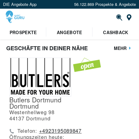
DIE Angebote App
56.122.869 Prospekte & Angebote
St
PROSPEKTE
ANGEBOTE
CASHBACK
GESCHÄFTE IN DEINER NÄHE
MEHR
Butlers Dortmund
Dortmund
Westenhellweg 98
44137
Dortmund
Telefon:
+4923195089847
Öffnungszeiten heute: