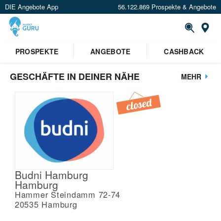
DIE Angebote App
56.122.869 Prospekte & Angebote
St
PROSPEKTE
ANGEBOTE
CASHBACK
GESCHÄFTE IN DEINER NÄHE
MEHR
Budni Hamburg
Hamburg
Hammer Steindamm 72-74
20535
Hamburg