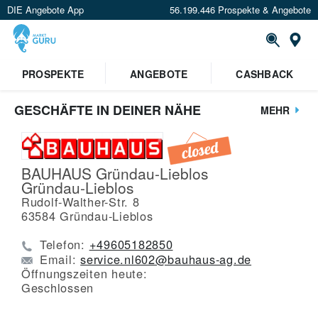
DIE Angebote App
56.199.446 Prospekte & Angebote
St
PROSPEKTE
ANGEBOTE
CASHBACK
GESCHÄFTE IN DEINER NÄHE
MEHR
BAUHAUS Gründau-Lieblos
Gründau-Lieblos
Rudolf-Walther-Str. 8
63584
Gründau-Lieblos
Telefon:
+49605182850
Email:
service.nl602@bauhaus-ag.de
Öffnungszeiten heute:
Geschlossen