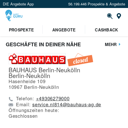
DIE Angebote App
56.199.446 Prospekte & Angebote
St
PROSPEKTE
ANGEBOTE
CASHBACK
GESCHÄFTE IN DEINER NÄHE
MEHR
BAUHAUS Berlin-Neukölln
Berlin-Neukölln
Hasenheide 109
10967
Berlin-Neukölln
Telefon:
+49306279000
Email:
service.nl814@bauhaus-ag.de
Öffnungszeiten heute:
Geschlossen