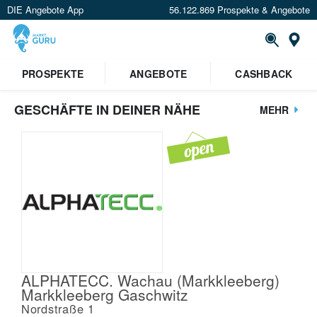
DIE Angebote App
56.122.869 Prospekte & Angebote
St
PROSPEKTE
ANGEBOTE
CASHBACK
GESCHÄFTE IN DEINER NÄHE
MEHR
ALPHATECC. Wachau (Markkleeberg)
Markkleeberg Gaschwitz
Nordstraße 1