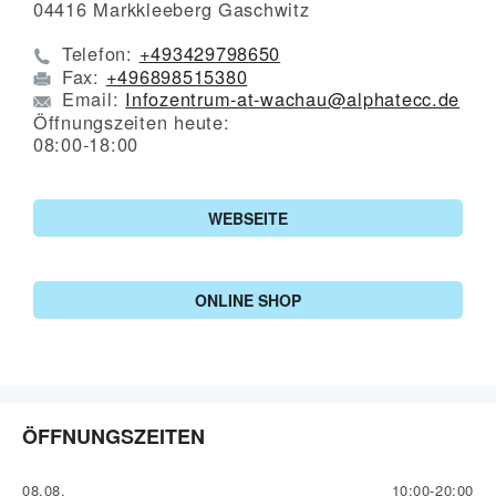
04416
Markkleeberg Gaschwitz
Telefon:
+493429798650
Fax:
+496898515380
Email:
Infozentrum-at-wachau@alphatecc.de
Öffnungszeiten heute:
08:00-18:00
WEBSEITE
ONLINE SHOP
ÖFFNUNGSZEITEN
08.08.
10:00-20:00