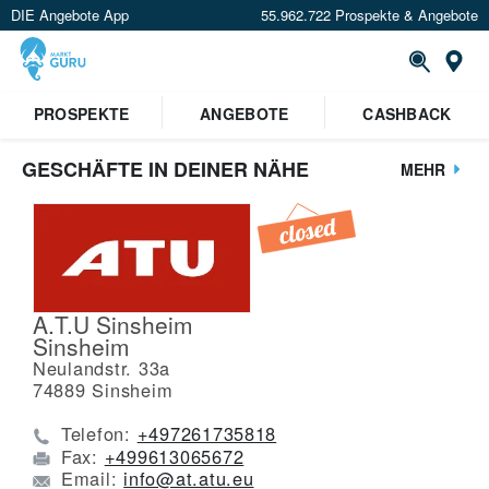
DIE Angebote App
55.962.722 Prospekte & Angebote
St
PROSPEKTE
ANGEBOTE
CASHBACK
GESCHÄFTE IN DEINER NÄHE
MEHR
A.T.U Sinsheim
Sinsheim
Neulandstr. 33a
74889
Sinsheim
Telefon:
+497261735818
Fax:
+499613065672
Email:
info@at.atu.eu