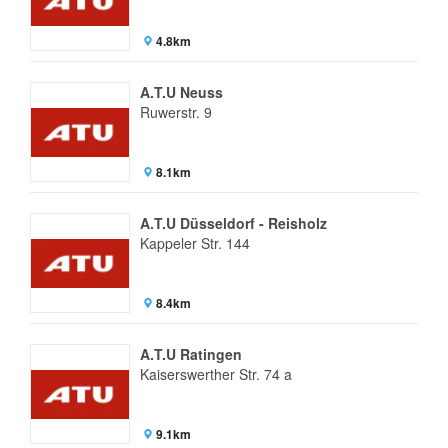
4.8km
A.T.U Neuss
Ruwerstr. 9
8.1km
A.T.U Düsseldorf - Reisholz
Kappeler Str. 144
8.4km
A.T.U Ratingen
Kaiserswerther Str. 74 a
9.1km