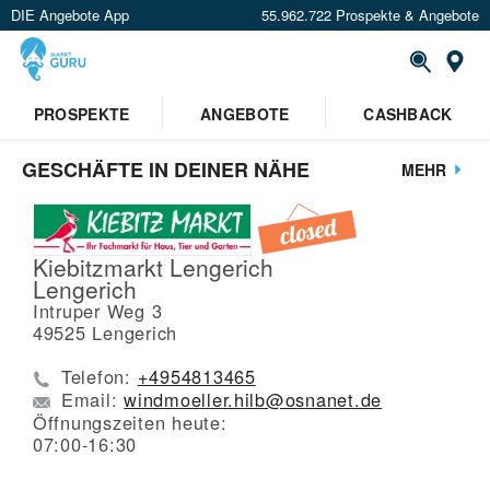
DIE Angebote App
55.962.722 Prospekte & Angebote
St
PROSPEKTE
ANGEBOTE
CASHBACK
GESCHÄFTE IN DEINER NÄHE
MEHR
Kiebitzmarkt Lengerich
Lengerich
Intruper Weg 3
49525
Lengerich
Telefon:
+4954813465
Email:
windmoeller.hilb@osnanet.de
Öffnungszeiten heute:
07:00-16:30