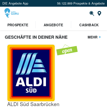
DIE Angebote App
56.122.869 Prospekte & Angebote
St
PROSPEKTE
ANGEBOTE
CASHBACK
GESCHÄFTE IN DEINER NÄHE
MEHR
ALDI Süd Saarbrücken