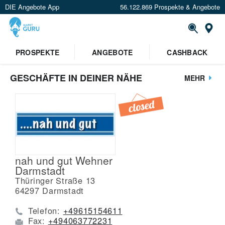
DIE Angebote App
56.122.869 Prospekte & Angebote
St
PROSPEKTE
ANGEBOTE
CASHBACK
GESCHÄFTE IN DEINER NÄHE
MEHR
nah und gut Wehner
Darmstadt
Thüringer Straße 13
64297
Darmstadt
Telefon:
+49615154611
Fax:
+494063772231