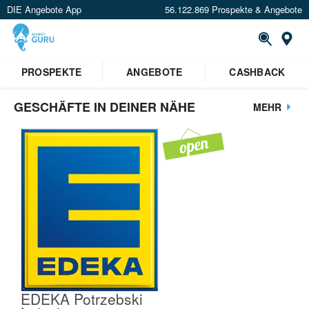
DIE Angebote App
56.122.869 Prospekte & Angebote
St
PROSPEKTE
ANGEBOTE
CASHBACK
GESCHÄFTE IN DEINER NÄHE
MEHR
EDEKA Potrzebski