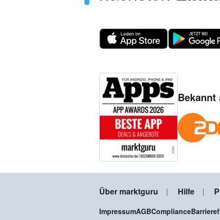
Bekannt 
Über marktguru
Hilfe
P
Impressum
AGB
Compliance
Barriere