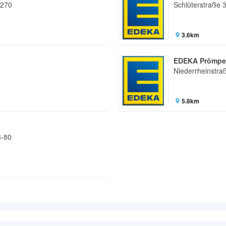
 270
Schlüterstraße 
3.6km
EDEKA Prömpe
Niederrheinstra
5.8km
8-80