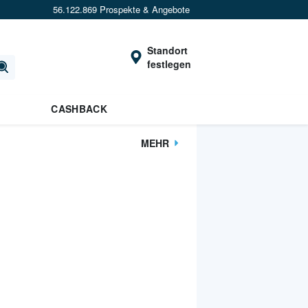
56.122.869 Prospekte & Angebote
Standort
festlegen
CASHBACK
MEHR