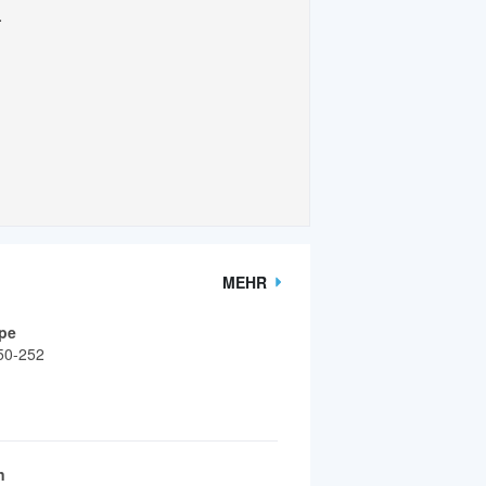
.
MEHR
pe
50-252
n