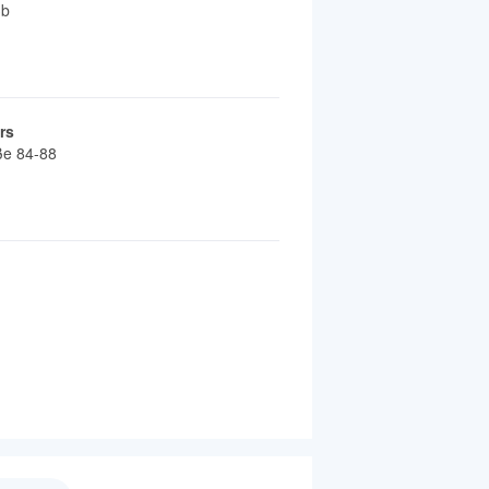
3b
rs
ße 84-88