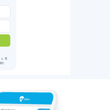
 z. B.
sen
.