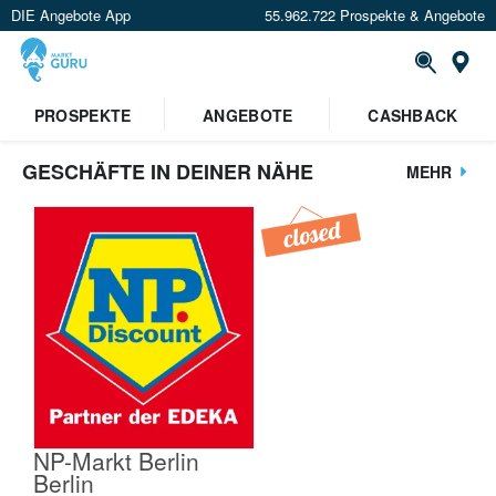
DIE Angebote App
55.962.722 Prospekte & Angebote
St
PROSPEKTE
ANGEBOTE
CASHBACK
GESCHÄFTE IN DEINER NÄHE
MEHR
NP-Markt Berlin
Berlin