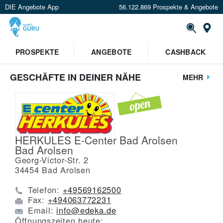
DIE Angebote App
56.122.869 Prospekte & Angebote
St
PROSPEKTE
ANGEBOTE
CASHBACK
GESCHÄFTE IN DEINER NÄHE
MEHR
HERKULES E-Center Bad Arolsen
Bad Arolsen
Georg-Victor-Str. 2
34454
Bad Arolsen
Telefon:
+49569162500
Fax:
+494063772231
Email:
info@edeka.de
Öffnungszeiten heute: