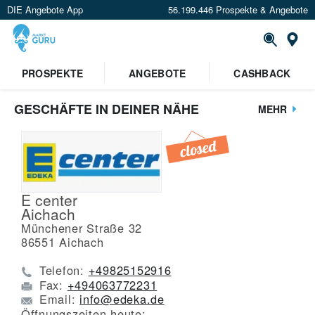
DIE Angebote App
56.199.446 Prospekte & Angebote
St
PROSPEKTE
ANGEBOTE
CASHBACK
GESCHÄFTE IN DEINER NÄHE
MEHR
E center
Aichach
Münchener Straße 32
86551
Aichach
Telefon:
+49825152916
Fax:
+494063772231
Email:
info@edeka.de
Öffnungszeiten heute: