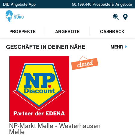
DIE Angebote App
56.199.446 Prospekte & Angebote
St
PROSPEKTE
ANGEBOTE
CASHBACK
GESCHÄFTE IN DEINER NÄHE
MEHR
NP-Markt Melle - Westerhausen
Melle