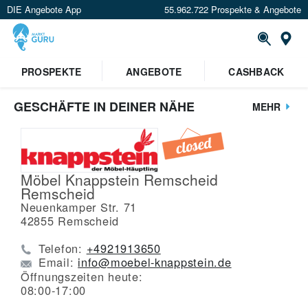
DIE Angebote App
55.962.722 Prospekte & Angebote
St
PROSPEKTE
ANGEBOTE
CASHBACK
GESCHÄFTE IN DEINER NÄHE
MEHR
Möbel Knappstein Remscheid
Remscheid
Neuenkamper Str. 71
42855
Remscheid
Telefon:
+4921913650
Email:
info@moebel-knappstein.de
Öffnungszeiten heute:
08:00-17:00