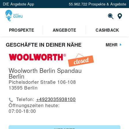
DIE Angebote App
55.962.722 Prospekte & Angebote
St
PROSPEKTE
ANGEBOTE
CASHBACK
GESCHÄFTE IN DEINER NÄHE
MEHR
Woolworth Berlin Spandau
Berlin
Pichelsdorfer Straße 106-108
13595
Berlin
Telefon:
+4923035938100
Öffnungszeiten heute:
07:00-18:00