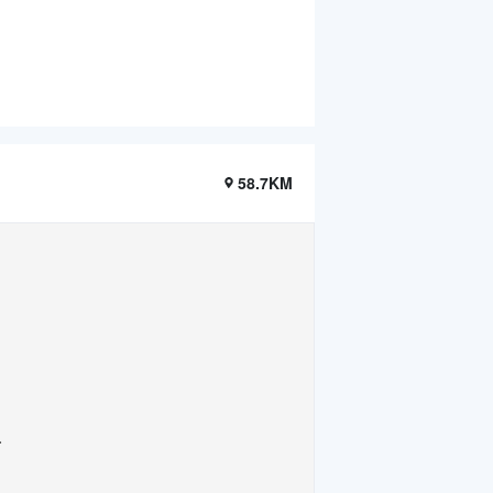
58.7KM
.