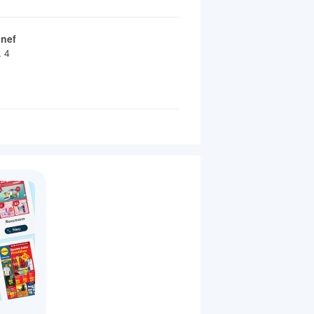
nef
. 4