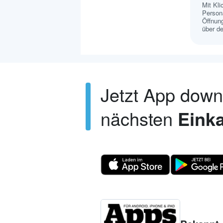
Mit Kl
Persona
Öffnung
über de
Jetzt App dow
nächsten
Einka