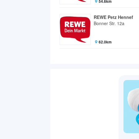
54.6km
REWE Petz Hennef
Bonner Str. 12a
62.0km