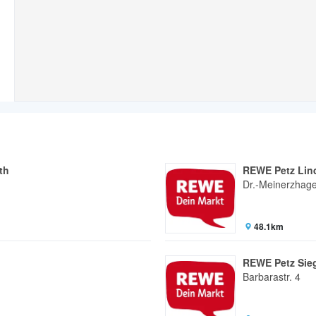
th
REWE Petz Lind
Dr.-Meinerzhage
48.1km
REWE Petz Sie
Barbarastr. 4