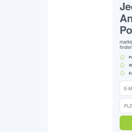
Je
An
Po
markt
finden
P
W
K