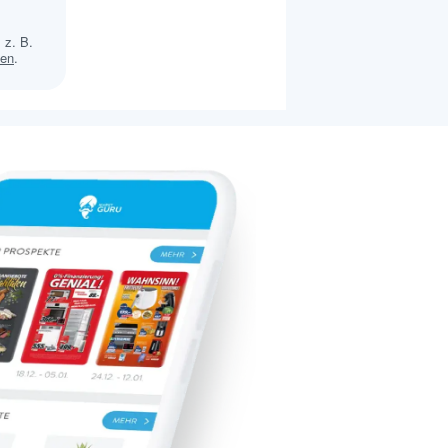
 z. B.
sen
.