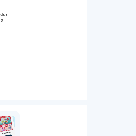
ldorf
18