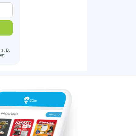
 z. B.
sen
.