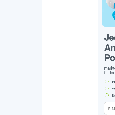
Je
An
Po
markt
finden
P
W
K