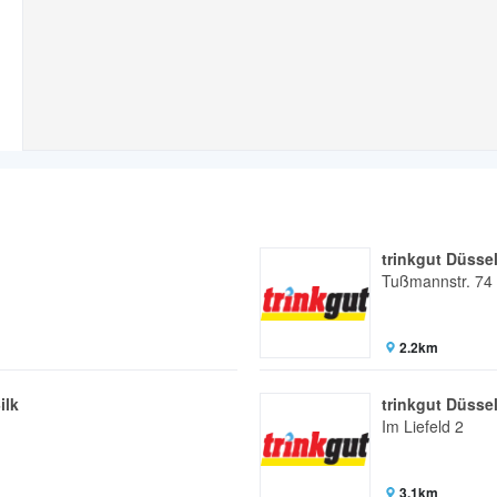
trinkgut Düsse
Tußmannstr. 74
2.2km
ilk
trinkgut Düsse
Im Liefeld 2
3.1km