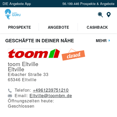
DIE Angebote App
56.199.446 Prospekte & Angebote
St
PROSPEKTE
ANGEBOTE
CASHBACK
GESCHÄFTE IN DEINER NÄHE
MEHR
toom Eltville
Eltville
Erbacher Straße 33
65346
Eltville
Telefon:
+4961239751210
Email:
Eltville@toombm.de
Öffnungszeiten heute:
Geschlossen