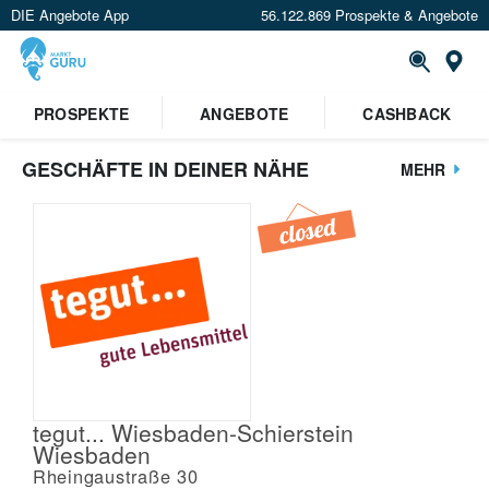
DIE Angebote App
56.122.869 Prospekte & Angebote
St
PROSPEKTE
ANGEBOTE
CASHBACK
GESCHÄFTE IN DEINER NÄHE
MEHR
tegut... Wiesbaden-Schierstein
Wiesbaden
Rheingaustraße 30