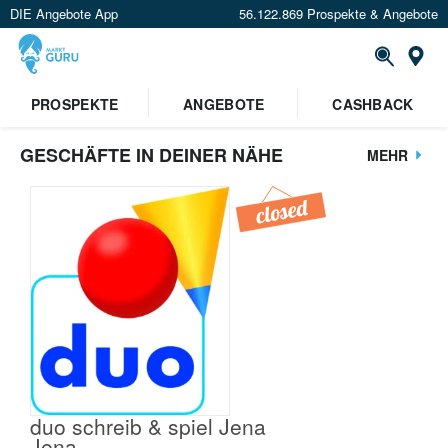
DIE Angebote App
56.122.869 Prospekte & Angebote
St
PROSPEKTE
ANGEBOTE
CASHBACK
GESCHÄFTE IN DEINER NÄHE
MEHR
duo schreib & spiel Jena
Jena