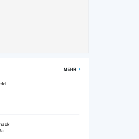
MEHR
eld
nack
8a