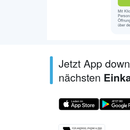
Mit Kl
Persona
Öffnung
über de
Jetzt App dow
nächsten
Einka