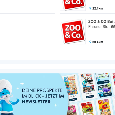
22.1km
ZOO & CO Bott
Essener Str. 15
33.4km