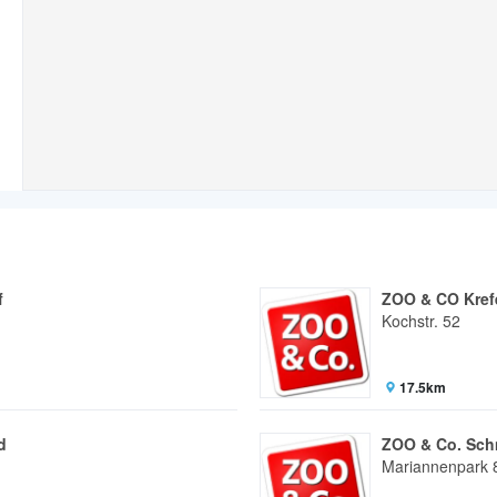
f
ZOO & CO Kref
Kochstr. 52
17.5km
d
ZOO & Co. Sch
Mariannenpark 