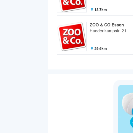
18.7km
ZOO & CO Essen
Haedenkampstr. 21
29.6km