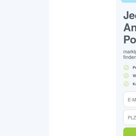
Je
An
Po
markt
finden
P
W
K