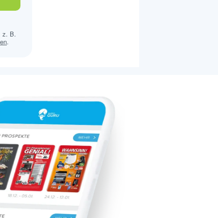
 z. B.
sen
.