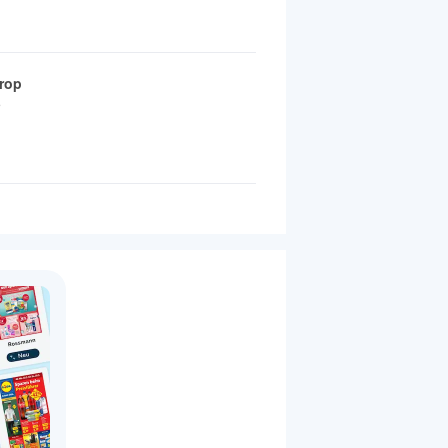
rop
5