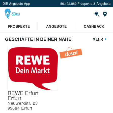
DIE Angebote App
56.122.869 Prospekte & Angebote
St
PROSPEKTE
ANGEBOTE
CASHBACK
GESCHÄFTE IN DEINER NÄHE
MEHR
REWE Erfurt
Erfurt
Neuwerkstr. 23
99084
Erfurt