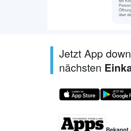
Mit Kl
Persona
Öffnung
über de
Jetzt App dow
nächsten
Einka
Bekannt 