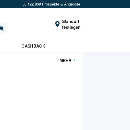
56.122.869 Prospekte & Angebote
Standort
festlegen
CASHBACK
MEHR