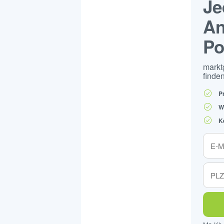
Je
An
Po
markt
finden
P
W
K