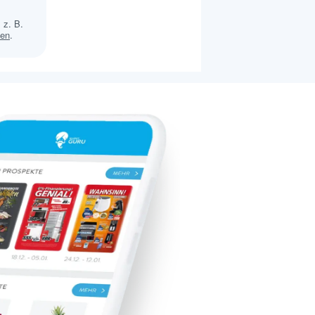
 z. B.
sen
.