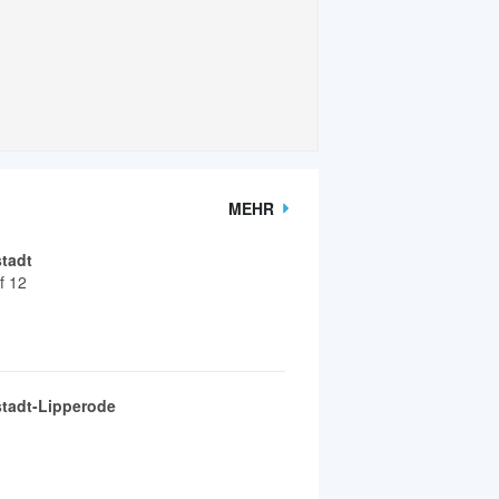
MEHR
stadt
f 12
stadt-Lipperode