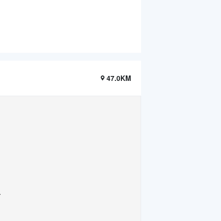
47.0KM
.