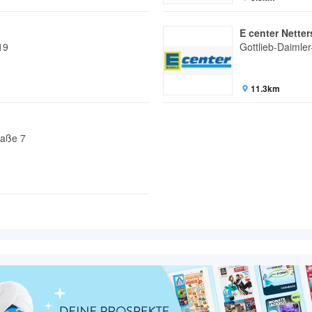
E center Nette
19
Gottlieb-Daimler
11.3km
raße 7