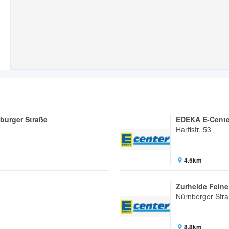
burger Straße
EDEKA E-Center
Harffstr. 53
4.5km
Zurheide Feine
Nürnberger Str
8.8km