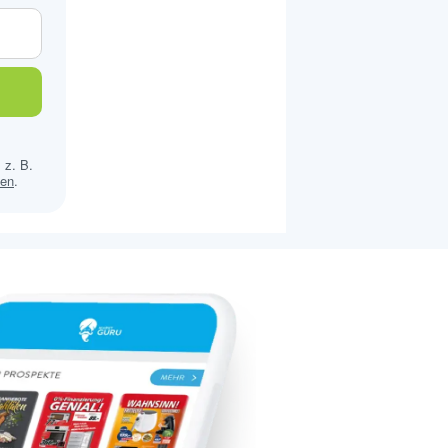
 z. B.
sen
.