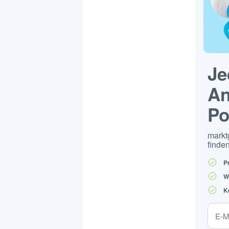
Je
An
Po
markt
finden
P
W
K