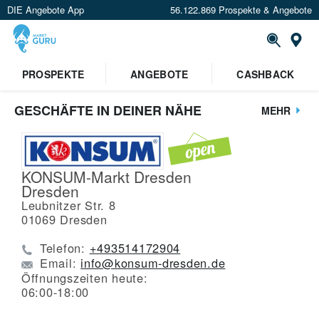
DIE Angebote App
56.122.869 Prospekte & Angebote
St
PROSPEKTE
ANGEBOTE
CASHBACK
GESCHÄFTE IN DEINER NÄHE
MEHR
KONSUM-Markt Dresden
Dresden
Leubnitzer Str. 8
01069
Dresden
Telefon:
+493514172904
Email:
info@konsum-dresden.de
Öffnungszeiten heute:
06:00-18:00